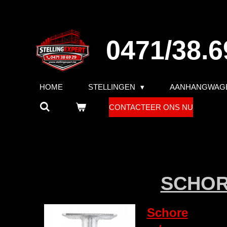
Ga
direct
naar
0471/38.6
de
hoofdinhoud
HOME
STELLINGEN
AANHANGWAG
CONTACTEER ONS NU
SCHOR
Schore