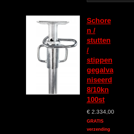
Schore
n /
stutten
/
stippen
gegalva
niseerd
8/10kn
100st
€ 2.334,00
GRATIS
verzending