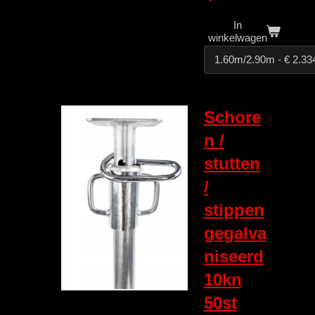
In
winkelwagen
Schore
n /
stutten
/
stippen
gegalva
niseerd
10kn
50st