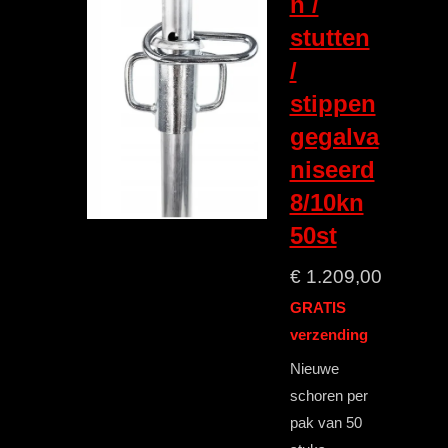
n /
stutten
/
stippen
gegalva
niseerd
8/10kn
50st
€ 1.209,00
GRATIS
verzending
Nieuwe
schoren per
pak van 50