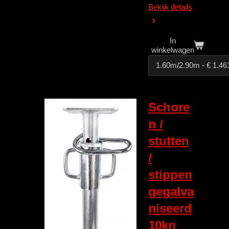
Bekijk details
In
winkelwagen
Schore
n /
stutten
/
stippen
gegalva
niseerd
10kn