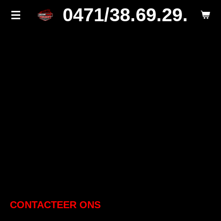
0471/38.69.29.
Ga
direct
naar
de
hoofdinhoud
CONTACTEER ONS