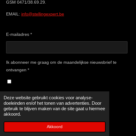
GSM 0471/38.69.29.
EMAIL:
info@stellingexpert.be
E-mailadres *
Ik abonneer me graag om de maandelijkse nieuwsbrief te
ontvangen *
Verzenden
Deze website gebruikt cookies voor analyse-
doeleinden en/of het tonen van advertenties. Door
gebruik te blijven maken van de site gaat u hiermee
Alle prijzen zijn excl btw
akkoord.
© 2015 - 2025 Stellingexpert
Akkoord