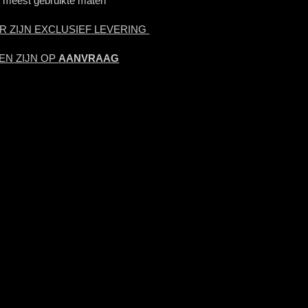
lle meest gebruikte maten
R ZIJN EXCLUSIEF LEVERING
EN ZIJN OP
A
ANVR
A
AG