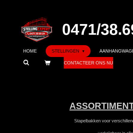
Ga
direct
naar
0471/38.6
de
hoofdinhoud
HOME
STELLINGEN
AANHANGWAG
CONTACTEER ONS NU
ASSORTIMEN
Stapelbakken voor verschillen