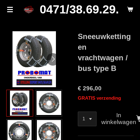
0471/38.69.29.
Ga
direct
naar
de
Sneeuwketting
hoofdinhoud
en
vrachtwagen /
bus type B
€ 296,00
GRATIS verzending
In
winkelwagen