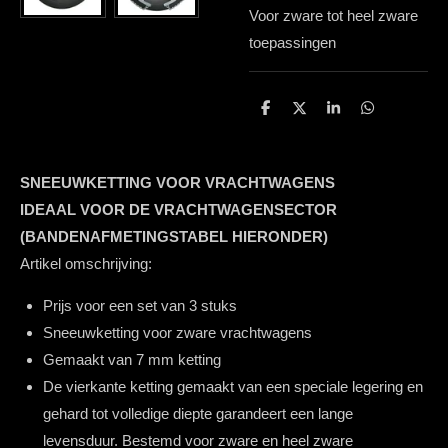
Voor zware tot heel zware
toepassingen
D
D
S
D
e
e
h
e
l
e
a
l
e
l
r
e
n
e
n
SNEEUWKETTING VOOR VRACHTWAGENS
IDEAAL VOOR DE VRACHTWAGENSECTOR
(BANDENAFMETINGSTABEL HIERONDER)
Artikel omschrijving:
Prijs voor een set van 3 stuks
Sneeuwketting voor zware vrachtwagens
Gemaakt van 7 mm ketting
De vierkante ketting gemaakt van een speciale legering en
gehard tot volledige diepte garandeert een lange
levensduur. Bestemd voor zware en heel zware