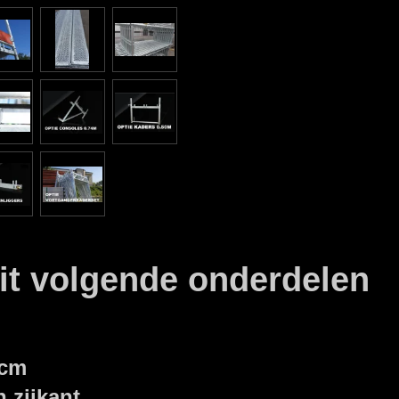
uit volgende onderdelen
0cm
 zijkant