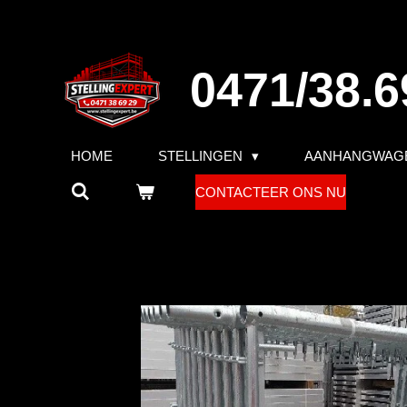
Ga
direct
naar
0471/38.6
de
hoofdinhoud
HOME
STELLINGEN
AANHANGWAG
CONTACTEER ONS NU