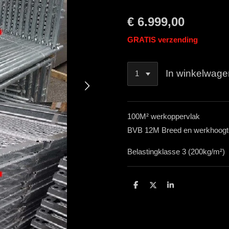
€ 6.999,00
GRATIS verzending
In winkelwage
100M² werkoppervlak
BVB 12M Breed en werkhoogt
Belastingklasse 3 (200kg/m²)
D
D
S
e
e
h
l
e
a
e
l
r
n
e