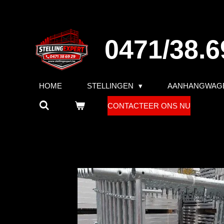
Ga
direct
naar
0471/38.6
de
hoofdinhoud
HOME
STELLINGEN
AANHANGWAG
CONTACTEER ONS NU