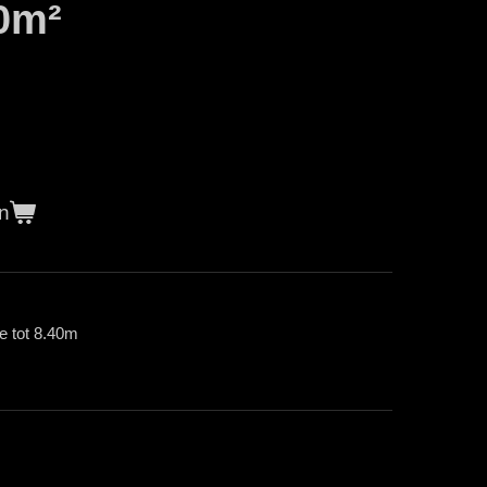
0m²
n
e tot 8.40m