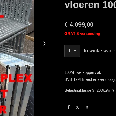
vloeren 10
€ 4.099,00
GRATIS verzending
In winkelwage
100M² werkoppervlak
BVB 12M Breed en werkhoogt
Belastingklasse 3 (200kg/m²)
D
D
S
e
e
h