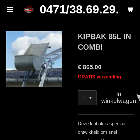
0471/38.69.29.
Ga
direct
naar
de
KIPBAK 85L IN
hoofdinhoud
COMBI
€ 865,00
GRATIS verzending
In
winkelwagen
Deze kipbak is speciaal
ontwikkeld om snel