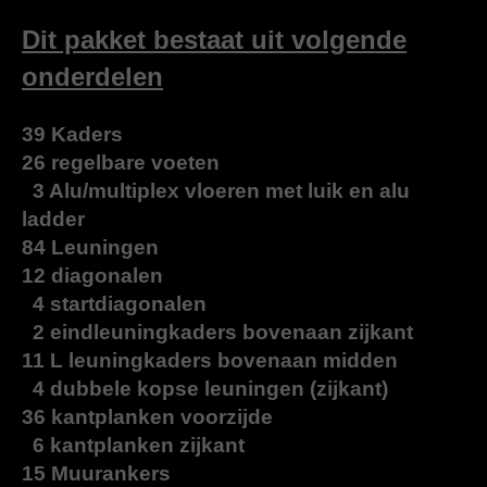
e
l
r
e
n
e
n
Dit pakket bestaat uit volgende
onderdelen
39 Kaders
26 regelbare voeten
3 Alu/multiplex vloeren met luik en alu
ladder
84 Leuningen
12 diagonalen
4 startdiagonalen
2 eindleuningkaders bovenaan zijkant
11 L leuningkaders bovenaan midden
4 dubbele kopse leuningen (zijkant)
36 kantplanken voorzijde
6 kantplanken zijkant
15 Muurankers