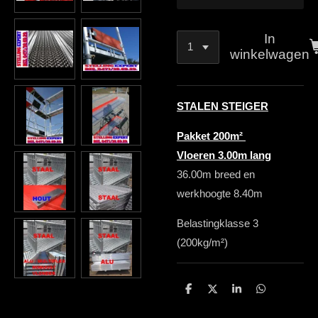
In
winkelwagen
STALEN STEIGER
Pakket 200m²
Vloeren 3.00m lang
36.00m breed en
werkhoogte 8.40m
Belastingklasse 3
(200kg/m²)
D
D
S
D
e
e
h
e
l
e
a
l