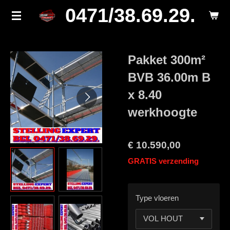
0471/38.69.29.
Ga
direct
naar
de
Pakket 300m²
hoofdinhoud
BVB 36.00m B
x 8.40
werkhoogte
€ 10.590,00
GRATIS verzending
Type vloeren