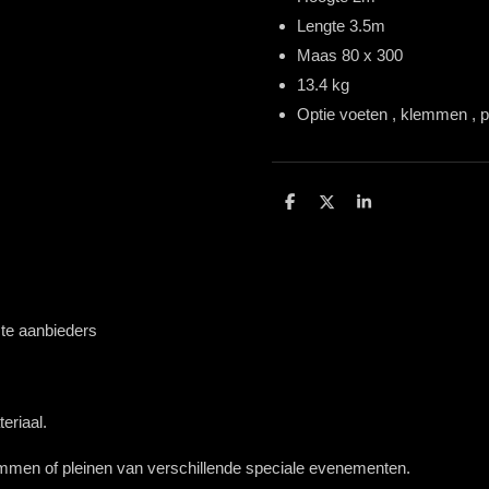
Lengte 3.5m
Maas 80 x 300
13.4 kg
Optie voeten , klemmen , poo
D
D
S
e
e
h
l
e
a
e
l
r
n
e
este aanbieders
eriaal.
mmen of pleinen van verschillende speciale evenementen.