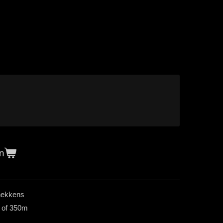
n
fhekkens
m of 350m