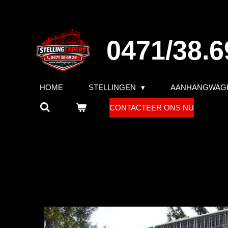
Ga
direct
naar
0471/38.6
de
hoofdinhoud
HOME
STELLINGEN
AANHANGWAG
CONTACTEER ONS NU