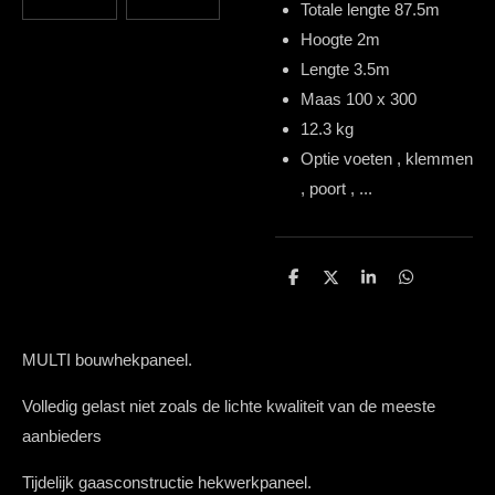
Totale lengte 87.5m
Hoogte 2m
Lengte 3.5m
Maas 100 x 300
12.3 kg
Optie voeten , klemmen
, poort , ...
D
D
S
D
e
e
h
e
l
e
a
l
e
l
r
e
n
e
n
MULTI bouwhekpaneel.
Volledig gelast niet zoals de lichte kwaliteit van de meeste
aanbieders
Tijdelijk gaasconstructie hekwerkpaneel.