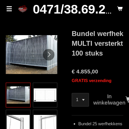
Ga
0471/38.69.29.
direct
naar
de
Bundel werfhek
hoofdinhoud
MULTI versterkt
100 stuks
€ 4.855,00
GRATIS verzending
In
winkelwagen
Bundel 25 werfhekkens