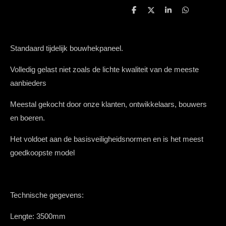
D
D
S
D
e
e
h
e
l
e
a
l
e
l
r
e
n
e
n
Standaard tijdelijk bouwhekpaneel.
Volledig gelast niet zoals de lichte kwaliteit van de meeste
aanbieders
Meestal gekocht door onze klanten, ontwikkelaars, bouwers
en boeren.
Het voldoet aan de basisveiligheidsnormen en is het meest
goedkoopste model
Technische gegevens:
Lengte:
3500mm