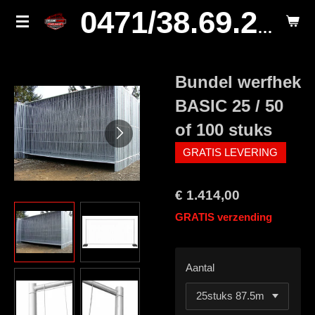
Ga
0471/38.69.29.
direct
naar
de
Bundel werfhek
hoofdinhoud
BASIC 25 / 50
of 100 stuks
GRATIS LEVERING
€ 1.414,00
GRATIS verzending
Aantal