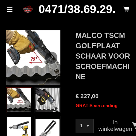
0471/38.69.29.
Ga
direct
naar
de
MALCO TSCM
hoofdinhoud
GOLFPLAAT
SCHAAR VOOR
SCROEFMACHI
NE
€ 227,00
GRATIS verzending
In
winkelwagen