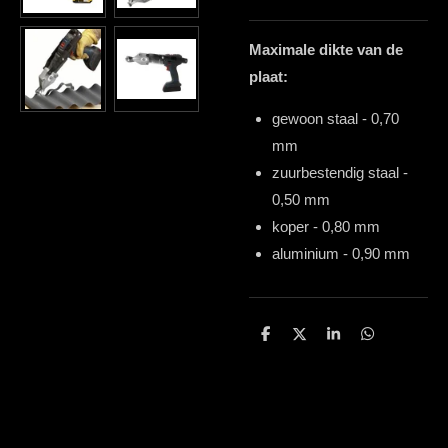
Maximale dikte van de
plaat:
gewoon staal - 0,70
mm
zuurbestendig staal -
0,50 mm
koper - 0,80 mm
aluminium - 0,90 mm
D
D
S
D
e
e
h
e
l
e
a
l
e
l
r
e
n
e
n