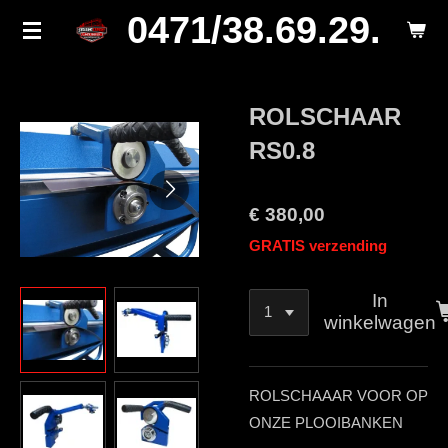
0471/38.69.29.
Ga
direct
naar
de
ROLSCHAAR
hoofdinhoud
RS0.8
€ 380,00
GRATIS verzending
In
winkelwagen
ROLSCHAAAR VOOR OP
ONZE PLOOIBANKEN