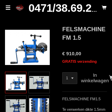
Ga
0471/38.69.29.
direct
naar
de
FELSMACHINE
hoofdinhoud
FM 1.5
€ 910,00
GRATIS verzending
In
winkelwagen
FELSMACHINE FM1.5
Te verwerken dikte 1.5mm