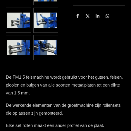
D
D
S
D
e
e
h
e
l
e
a
l
e
l
r
e
n
e
n
De FM1.5 felsmachine wordt gebruikt voor het gutsen, felsen,
plooien en buigen van alle soorten metaalplaten tot een dikte
van 1,5 mm.
De werkende elementen van de groefmachine zijn rollensets
die op assen zijn gemonteerd.
Elke set rollen maakt een ander profiel van de plaat.