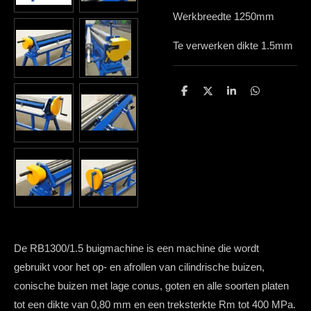
Werkbreedte 1250mm
Te verwerken dikte 1.5mm
D
D
S
D
e
e
h
e
l
e
a
l
e
l
r
e
n
e
n
De RB1300/1.5 buigmachine is een machine die wordt
gebruikt voor het op- en afrollen van cilindrische buizen,
conische buizen met lage conus, goten en alle soorten platen
tot een dikte van 0,80 mm en een treksterkte Rm tot 400 MPa.