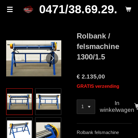
0471/38.69.29.
Ga
direct
naar
de
Rolbank /
hoofdinhoud
felsmachine
1300/1.5
€ 2.135,00
GRATIS verzending
In
winkelwagen
Rolbank felsmachine