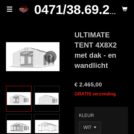
Ga
0471/38.69.29.
direct
naar
de
ULTIMATE
hoofdinhoud
TENT 4X8X2
met dak - en
wandlicht
€ 2.465,00
GRATIS verzending
KLEUR