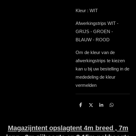
Kleur : WIT
Afwerkingstrips WIT -
GRIJS - GROEN -
BLAUW - ROOD
Om de kleur van de
afwerkingstrips te kiezen
kan u bij uw bestelling in de
mededeling de kleur
vermelden
D
D
S
D
e
e
h
e
l
e
a
l
e
l
r
e
n
e
n
Magazijntent opslagtent 4m breed , 7m