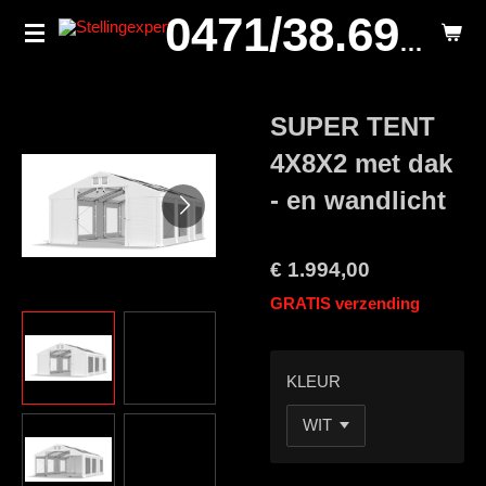
Ga
0471/38.69.29.
direct
naar
de
SUPER TENT
hoofdinhoud
4X8X2 met dak
- en wandlicht
€ 1.994,00
GRATIS verzending
KLEUR