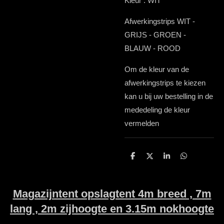
Kleur : WIT
Afwerkingstrips WIT -
GRIJS - GROEN -
BLAUW - ROOD
Om de kleur van de
afwerkingstrips te kiezen
kan u bij uw bestelling in de
mededeling de kleur
vermelden
D
D
S
D
e
e
h
e
l
e
a
l
e
l
r
e
n
e
n
Magazijntent opslagtent 4m breed , 7m
lang , 2m zijhoogte en 3.15m nokhoogte