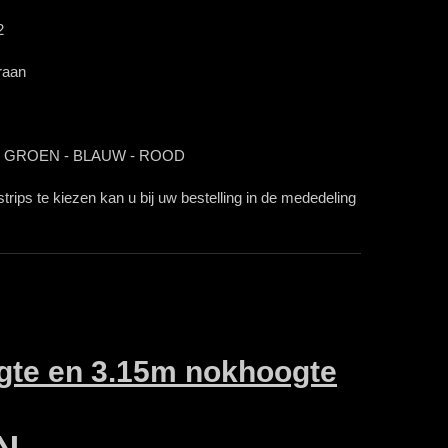
2
raan
JS - GROEN - BLAUW - ROOD
rips te kiezen kan u bij uw bestelling in de mededeling
ogte en 3.15m nokhoogte