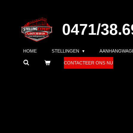
Ga
direct
naar
0471/38.6
de
hoofdinhoud
HOME
STELLINGEN
AANHANGWAG
CONTACTEER ONS NU