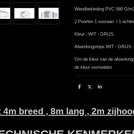
Wandbekleding PVC 580 G/m
2 Poorten 1 vooraan / 1 achte
Kleur : WIT - GRIJS
Afwerkingstrips WIT - GRI
Om de kleur van de afwerkingst
de kleur vermelden
D
D
S
e
e
h
l
e
a
e
l
r
n
e
t 4m breed , 8m lang , 2m zijho