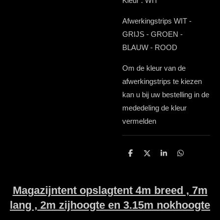
Kleur : WIT
Afwerkingstrips WIT -
GRIJS - GROEN -
BLAUW - ROOD
Om de kleur van de
afwerkingstrips te kiezen
kan u bij uw bestelling in de
mededeling de kleur
vermelden
D
D
S
D
e
e
h
e
l
e
a
l
e
l
r
e
n
e
n
Magazijntent opslagtent 4m breed , 7m
lang , 2m zijhoogte en 3.15m nokhoogte