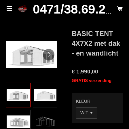
Ga
0471/38.69.29.
direct
naar
de
BASIC TENT
hoofdinhoud
4X7X2 met dak
- en wandlicht
€ 1.990,00
GRATIS verzending
KLEUR