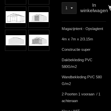
In
winkelwagen
Magazijntent - Opslagtent
4m x 7m x 2/3.15m
Constructie super
Dakbekleding PVC
580G/m2
Wandbekleding PVC 580
G/m2
2 Poorten 1 vooraan / 1
achteraan