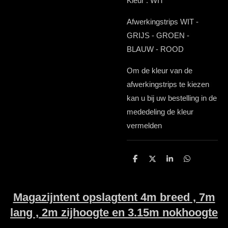
Kleur : WIT
Afwerkingstrips WIT -
GRIJS - GROEN -
BLAUW - ROOD
Om de kleur van de
afwerkingstrips te kiezen
kan u bij uw bestelling in de
mededeling de kleur
vermelden
D
D
S
D
e
e
h
e
l
e
a
l
e
l
r
e
n
e
n
Magazijntent opslagtent 4m breed , 7m
lang , 2m zijhoogte en 3.15m nokhoogte