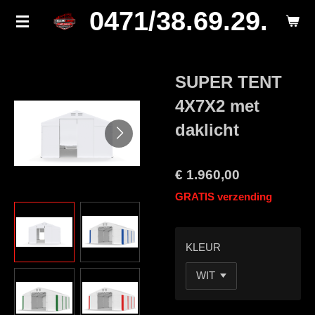
0471/38.69.29.
Ga
direct
naar
de
SUPER TENT
hoofdinhoud
4X7X2 met
daklicht
€ 1.960,00
GRATIS verzending
KLEUR