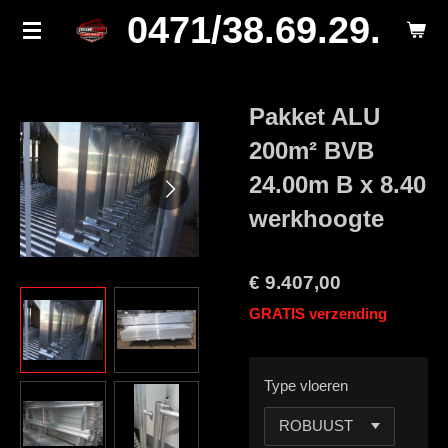
0471/38.69.29.
Ga
direct
naar
de
Pakket ALU
hoofdinhoud
200m² BVB
24.00m B x 8.40
werkhoogte
€ 9.407,00
GRATIS verzending
Type vloeren