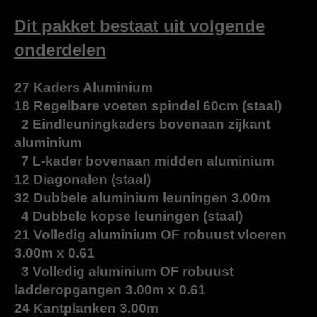
e
l
r
e
n
e
n
Dit pakket bestaat uit volgende
onderdelen
27 Kaders Aluminium
18 Regelbare voeten spindel 60cm (staal)
2 Eindleuningkaders bovenaan zijkant
aluminium
7 L-kader bovenaan midden aluminium
12 Diagonalen (staal)
32 Dubbele aluminium leuningen 3.00m
4 Dubbele kopse leuningen (staal)
21 Volledig aluminium OF robuust vloeren
3.00m x 0.61
3 Volledig aluminium OF robuust
ladderopgangen 3.00m x 0.61
24 Kantplanken 3.00m