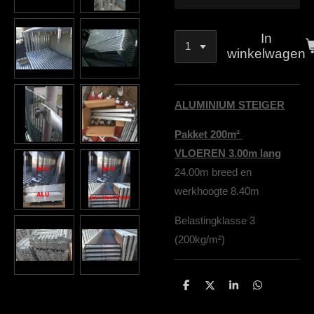
In
winkelwagen
ALUMINIUM STEIGER
Pakket 200m²
VLOEREN 3.00m lang
24.00m breed en
werkhoogte 8.40m
Belastingklasse 3
(200kg/m²)
D
D
S
D
e
e
h
e
l
e
a
l