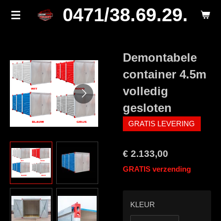
0471/38.69.29.
Ga
direct
naar
de
Demontabele
hoofdinhoud
container 4.5m
volledig
gesloten
GRATIS LEVERING
€ 2.133,00
GRATIS verzending
KLEUR