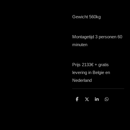
Gewicht 560kg
Montagetijd 3 personen 60
minuten
Prijs 2133€ + gratis
levering in Belgie en
Nederland
D
D
S
D
e
e
h
e
l
e
a
l
e
l
r
e
n
e
n