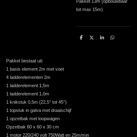
Pakket 13m (opbouwbaar
tot max 15m)
D
D
S
D
e
e
h
e
l
e
a
l
e
l
r
e
n
e
n
Pakket bestaat uit:
1 basis element 2m met voet
4 ladderelementen 2m
1 ladderelement 1,5m
1 ladderelement 1,0m
1 knikstuk 0,5m (22,5° tot 45°)
1 topstuk in galva met draaischijf
1 opzetbak met loopwagen
Opzetbak 60 x 60 x 30 cm
1 motor 220/240 volt 750Watt en 25m/min