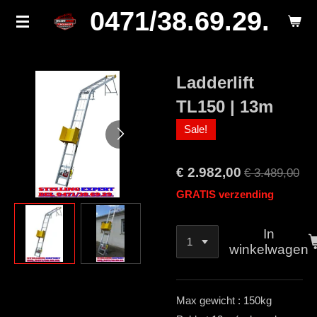
0471/38.69.29.
Ga
direct
naar
de
Ladderlift
hoofdinhoud
TL150 | 13m
Sale!
€ 2.982,00
€ 3.489,00
GRATIS verzending
In
winkelwagen
Max gewicht : 150kg