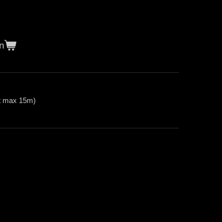
n
t max 15m)