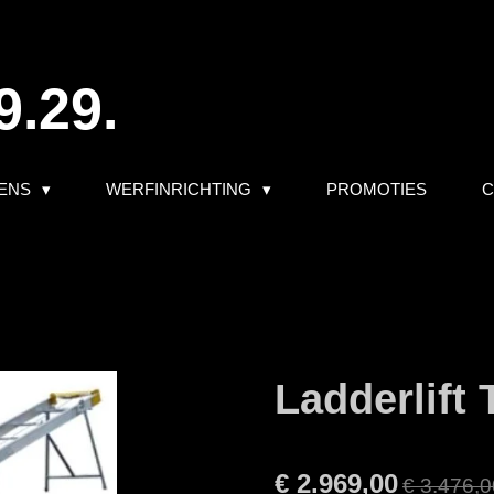
9.29.
ENS
WERFINRICHTING
PROMOTIES
C
Ladderlift
€ 2.969,00
€ 3.476,0