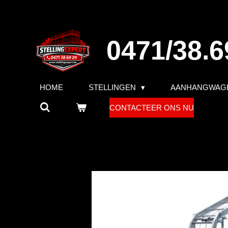
Ga
direct
naar
0471/38.6
de
hoofdinhoud
HOME
STELLINGEN
AANHANGWAG
CONTACTEER ONS NU