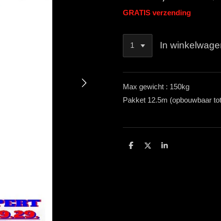
GRATIS verzending
In winkelwage
Max gewicht : 150kg
Pakket 12.5m (opbouwbaar to
D
D
S
e
e
h
l
e
a
e
l
r
n
e