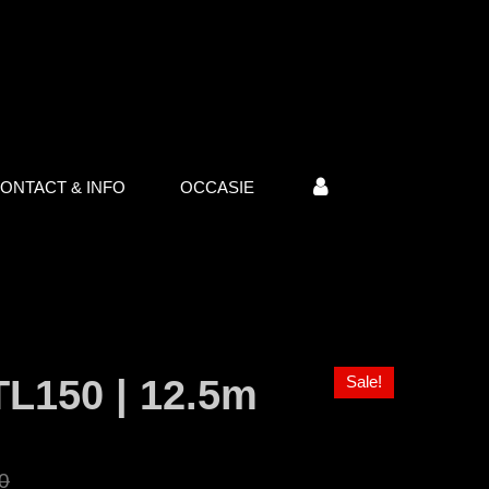
ONTACT & INFO
OCCASIE
 TL150 | 12.5m
Sale!
0