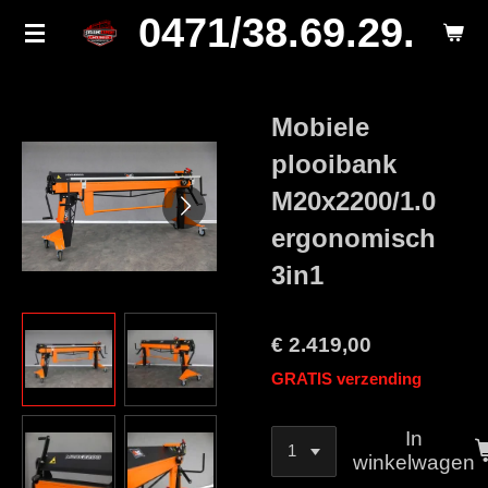
0471/38.69.29.
Ga
direct
naar
de
Mobiele
hoofdinhoud
plooibank
M20x2200/1.0
ergonomisch
3in1
€ 2.419,00
GRATIS verzending
In
winkelwagen