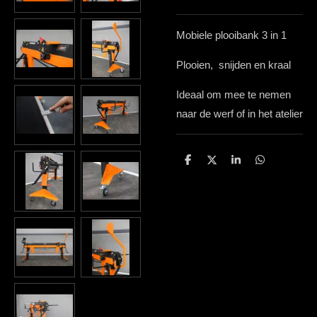
Mobiele plooib
ank 3 in 1
Plooien, snijden en kraal
Ideaal om mee te nemen
naar de werf of in het atelier
D
D
S
D
e
e
h
e
l
e
a
l
e
l
r
e
n
e
n