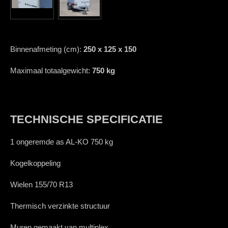
e
e
h
e
l
e
a
l
e
l
r
e
n
e
n
Binnenafmeting (cm):
250 x 125 x 150
Maximaal totaalgewicht:
750 kg
TECHNISCHE SPECIFICATIE
1 ongeremde as AL-KO 750 kg
Kogelkoppeling
Wielen 155/70 R13
Thermisch verzinkte structuur
Muren gemaakt van multiplex