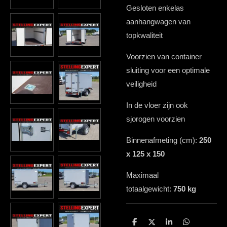
Gesloten enkelas
aanhangwagen van
topkwaliteit
Voorzien van container
sluiting voor een optimale
veiligheid
In de vloer zijn ook
sjorogen voorzien
Binnenafmeting (cm):
250
x 125 x 150
Maximaal
totaalgewicht:
750 kg
D
D
S
D