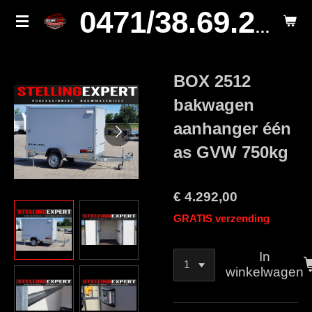
Ga
0471/38.69.29.
direct
naar
de
BOX 2512
hoofdinhoud
bakwagen
aanhanger één
as GVW 750kg
€ 4.292,00
GRATIS verzending
In
winkelwagen