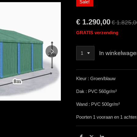
Sale!
€ 1.290,00
€ 1.825,0
GRATIS verzending
In winkelwage
Kleur : Groen/blauw
Dak : PVC 560gr/m²
Wand : PVC 500gr/m²
Poorten 1 vooraan en 1 achte