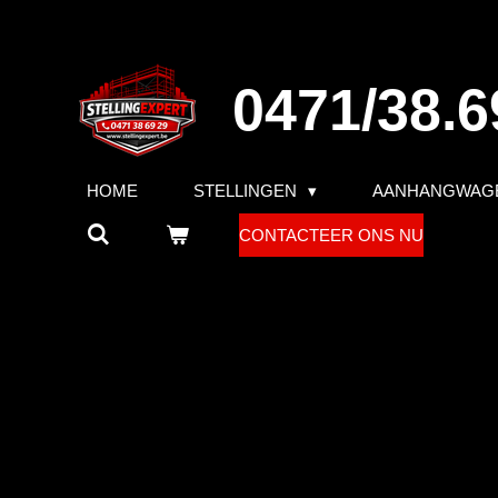
Ga
direct
naar
0471/38.6
de
hoofdinhoud
HOME
STELLINGEN
AANHANGWAG
CONTACTEER ONS NU