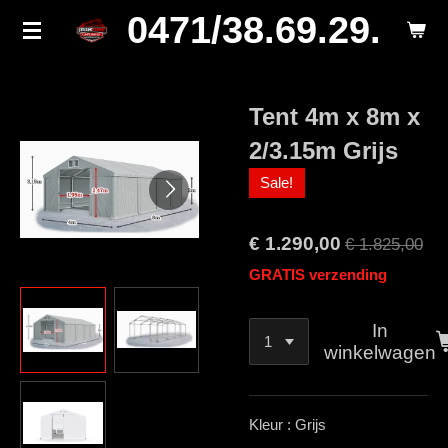
0471/38.69.29.
Ga
direct
naar
de
Tent 4m x 8m x
hoofdinhoud
2/3.15m Grijs
Sale!
€ 1.290,00
€ 1.825,00
GRATIS verzending
In
winkelwagen
Kleur : Grijs