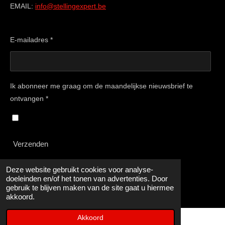
EMAIL:
info@stellingexpert.be
E-mailadres *
Ik abonneer me graag om de maandelijkse nieuwsbrief te
ontvangen *
Verzenden
Alle prijzen zijn excl btw
Deze website gebruikt cookies voor analyse-
doeleinden en/of het tonen van advertenties. Door
© 2015 - 2025 Stellingexpert
gebruik te blijven maken van de site gaat u hiermee
akkoord.
Akkoord