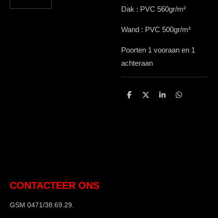
Dak : PVC 560gr/m²
Wand : PVC 500gr/m²
Poorten 1 vooraan en 1
achteraan
D
D
S
D
e
e
h
e
l
e
a
l
e
l
r
e
n
e
n
CONTACTEER ONS
GSM 0471/38.69.29.